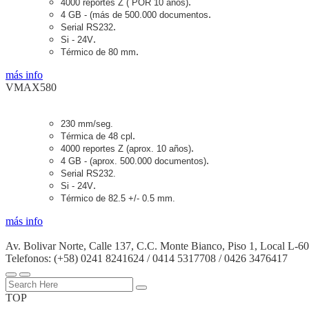
.
4000 reportes Z ( POR 10 años)
.
4 GB - (más de 500.000 documentos
.
Serial RS232
.
Si - 24V
.
Térmico de 80 mm
más info
VMAX580
230 mm/seg.
.
Térmica de 48 cpl
.
4000 reportes Z (aprox. 10 años)
.
4 GB - (aprox. 500.000 documentos)
Serial RS232.
.
Si - 24V
Térmico de 82.5 +/- 0.5 mm.
más info
Av. Bolivar Norte, Calle 137, C.C. Monte Bianco, Piso 1, Local L-60
Telefonos: (+58) 0241 8241624 / 0414 5317708 / 0426 3476417
TOP